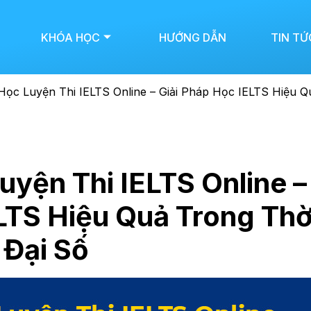
KHÓA HỌC
HƯỚNG DẪN
TIN TỨ
ọc Luyện Thi IELTS Online – Giải Pháp Học IELTS Hiệu Q
yện Thi IELTS Online –
LTS Hiệu Quả Trong Thờ
Đại Số