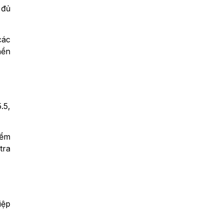
 đủ
các
nền
.5,
iểm
tra
iệp