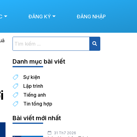
C
ĐĂNG KÝ
ĐĂNG NHẬP
uả
Danh mục bài viết
Sự kiện
Lập trình
i
Tiếng anh
Tin tổng hợp
Bài viết mới nhất
31 Th7 2026