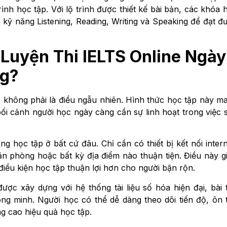
rình học tập. Với lộ trình được thiết kế bài bản, các khóa 
n kỹ năng Listening, Reading, Writing và Speaking để đạt đ
Luyện Thi IELTS Online Ngày
g?
 không phải là điều ngẫu nhiên. Hình thức học tập này m
g bối cảnh người học ngày càng cần sự linh hoạt trong việc 
g học tập ở bất cứ đâu. Chỉ cần có thiết bị kết nối intern
ăn phòng hoặc bất kỳ địa điểm nào thuận tiện. Điều này g
 điều kiện học tập thuận lợi hơn cho người bận rộn.
ợc xây dựng với hệ thống tài liệu số hóa hiện đại, bài 
ng minh. Người học có thể dễ dàng theo dõi tiến độ, ôn 
g cao hiệu quả học tập.