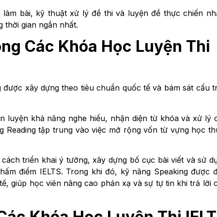
 làm bài, kỹ thuật xử lý đề thi và luyện đề thực chiến n
g thời gian ngắn nhất.
ong Các Khóa Học Luyện Thi
 được xây dựng theo tiêu chuẩn quốc tế và bám sát cấu t
èn luyện khả năng nghe hiểu, nhận diện từ khóa và xử lý 
ng Reading tập trung vào việc mở rộng vốn từ vựng học th
ách triển khai ý tưởng, xây dựng bố cục bài viết và sử d
chấm điểm IELTS. Trong khi đó, kỹ năng Speaking được 
ế, giúp học viên nâng cao phản xạ và sự tự tin khi trả lời 
 Các Khóa Học Luyện Thi IEL