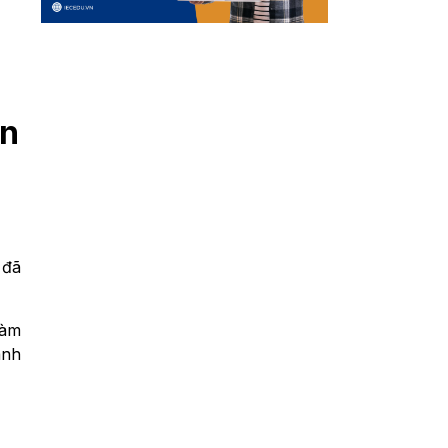
ến
 đã
làm
ành