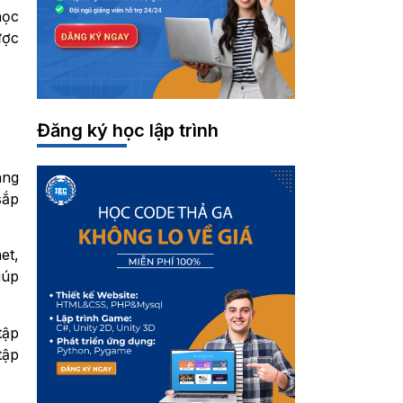
học
ược
Đăng ký học lập trình
ang
sắp
et,
iúp
tập
tập