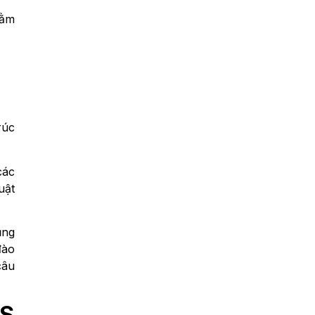
hằm
rúc
các
uật
ụng
đào
câu
TS