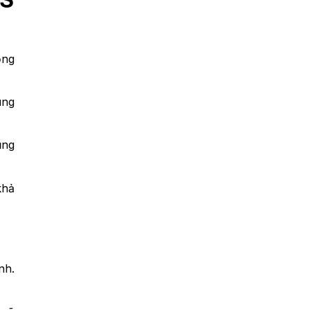
ộng
ung
ủng
khả
nh.