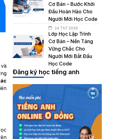
Cơ Bản – Bước Khởi
Đầu Hoàn Hảo Cho
Người Mới Học Code
24 Th7 2026
Lớp Học Lập Trình
Cơ Bản – Nền Tảng
Vững Chắc Cho
Người Mới Bắt Đầu
Học Code
 và
Đăng ký học tiếng anh
ơng
ác
iên
Học
rên