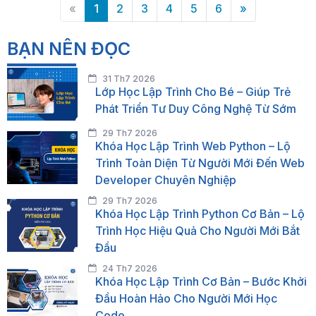
«
1
2
3
4
5
6
»
BẠN NÊN ĐỌC
31 Th7 2026
Lớp Học Lập Trình Cho Bé – Giúp Trẻ
Phát Triển Tư Duy Công Nghệ Từ Sớm
29 Th7 2026
Khóa Học Lập Trình Web Python – Lộ
Trình Toàn Diện Từ Người Mới Đến Web
Developer Chuyên Nghiệp
29 Th7 2026
Khóa Học Lập Trình Python Cơ Bản – Lộ
Trình Học Hiệu Quả Cho Người Mới Bắt
Đầu
24 Th7 2026
Khóa Học Lập Trình Cơ Bản – Bước Khởi
Đầu Hoàn Hảo Cho Người Mới Học
Code