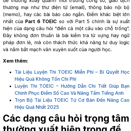
đề thường xoay quanh môi trường công sở, giao dịch
thương mại như thư điện tử (email), thông báo nội bộ
(memo), hay các bài báo cáo ngắn. Điểm khác biệt lớn
nhất của
Part 6 TOEIC
so với Part 5 chính là sự xuất
hiện của dạng câu hỏi “điền cả một câu vào chỗ trống”.
Đây không đơn thuần là bài kiểm tra từ vựng hay ngữ
pháp đơn lẻ, mà còn thách thức khả năng tư duy logic
và nắm bắt mạch văn xuyên suốt của người học.
Xem thêm:
Tài Liệu Luyện Thi TOEIC Miễn Phí – Bí Quyết Học
Hiệu Quả Không Tốn Chi Phí
Luyện Thi TOEIC – Hướng Dẫn Chi Tiết Giúp Bạn
Chinh Phục Điểm Số Cao Và Nâng Tầm Tiếng Anh
Trọn Bộ Tài Liệu TOEIC Từ Cơ Bản Đến Nâng Cao
Hiệu Quả Nhất 2025
Các dạng câu hỏi trọng tâm
thường xuất hiện trong đề