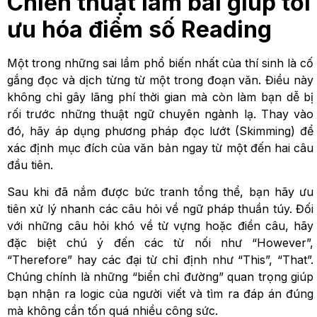
Chiến thuật làm bài giúp tối
ưu hóa điểm số Reading
Một trong những sai lầm phổ biến nhất của thí sinh là cố
gắng đọc và dịch từng từ một trong đoạn văn. Điều này
không chỉ gây lãng phí thời gian mà còn làm bạn dễ bị
rối trước những thuật ngữ chuyên ngành lạ. Thay vào
đó, hãy áp dụng phương pháp đọc lướt (Skimming) để
xác định mục đích của văn bản ngay từ một đến hai câu
đầu tiên.
Sau khi đã nắm được bức tranh tổng thể, bạn hãy ưu
tiên xử lý nhanh các câu hỏi về ngữ pháp thuần túy. Đối
với những câu hỏi khó về từ vựng hoặc điền câu, hãy
đặc biệt chú ý đến các từ nối như “However”,
“Therefore” hay các đại từ chỉ định như “This”, “That”.
Chúng chính là những “biển chỉ đường” quan trọng giúp
bạn nhận ra logic của người viết và tìm ra đáp án đúng
mà không cần tốn quá nhiều công sức.