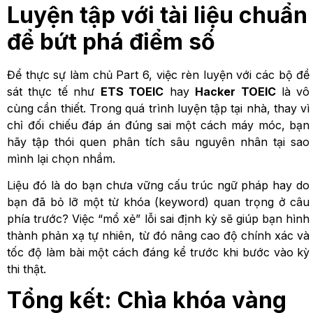
Luyện tập với tài liệu chuẩn
để bứt phá điểm số
Để thực sự làm chủ Part 6, việc rèn luyện với các bộ đề
sát thực tế như
ETS TOEIC
hay
Hacker TOEIC
là vô
cùng cần thiết. Trong quá trình luyện tập tại nhà, thay vì
chỉ đối chiếu đáp án đúng sai một cách máy móc, bạn
hãy tập thói quen phân tích sâu nguyên nhân tại sao
mình lại chọn nhầm.
Liệu đó là do bạn chưa vững cấu trúc ngữ pháp hay do
bạn đã bỏ lỡ một từ khóa (keyword) quan trọng ở câu
phía trước? Việc “mổ xẻ” lỗi sai định kỳ sẽ giúp bạn hình
thành phản xạ tự nhiên, từ đó nâng cao độ chính xác và
tốc độ làm bài một cách đáng kể trước khi bước vào kỳ
thi thật.
Tổng kết: Chìa khóa vàng