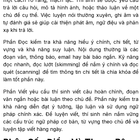
một cách rõ ràng, mạch lạc. Thí sinh sẽ được yêu cầu
trả lời câu hỏi, mô tả hình ảnh, hoặc thảo luận về một
chủ đề cụ thể. Việc luyện nói thường xuyên, ghi âm và
tự đánh giá sẽ giúp cải thiện phát âm, ngữ điệu và phản
xạ khi trả lời.
Phần Đọc kiểm tra khả năng hiểu ý chính, chi tiết, từ
vựng và khả năng suy luận. Nội dung thường là các
đoạn văn, thông báo, email hay bài báo ngắn. Kỹ năng
đọc nhanh, đọc lướt (skimming) để nắm ý chính và đọc
quét (scanning) để tìm thông tin chi tiết là chìa khóa để
làm tốt phần này.
Phần Viết yêu cầu thí sinh viết câu hoàn chỉnh, đoạn
văn ngắn hoặc bài luận theo chủ đề. Phần này kiểm tra
khả năng diễn đạt ý tưởng, lập luận và sử dụng ngữ
pháp chính xác. Để luyện viết, thí sinh nên nắm vững
các cấu trúc ngữ pháp cơ bản, từ vựng theo chủ đề và
luyện tập viết hàng ngày.