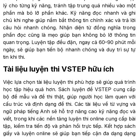
lý cho từng kỹ năng, tránh tập trung quá nhiều vào một
phần mà bỏ lỡ phần khác. Kỹ năng đọc nhanh và ghi
chú khi nghe giúp nắm bắt thông tin chính xác và trả lời
câu hỏi nhanh chóng. Nhận diện từ đồng nghĩa trong
phần đọc cũng là mẹo giúp bạn không bỏ lỡ thông tin
quan trọng. Luyện tập đều đặn, ngay cả 60–90 phút mỗi
ngày, sẽ giúp bạn tiến bộ nhanh chóng và duy trì sự tự
tin khi thi.
Tài liệu luyện thi VSTEP hữu ích
Việc lựa chọn tài liệu luyện thi phù hợp sẽ giúp quá trình
học tập hiệu quả hơn. Sách luyện đề VSTEP cung cấp
bộ đề mẫu và đề thi thật, giúp người học làm quen với
cấu trúc và định dạng đề thi. Các tài liệu về từ vựng và
ngữ pháp tiếng Anh sẽ hỗ trợ nâng cao kỹ năng đọc và
viết, trong khi các nền tảng luyện thi online cung cấp bài
tập, kiểm tra tiến độ và phản hồi trực tiếp. Kết hợp sách
giấy và luyện online sẽ giúp bạn tiếp cận đa dạng dạng