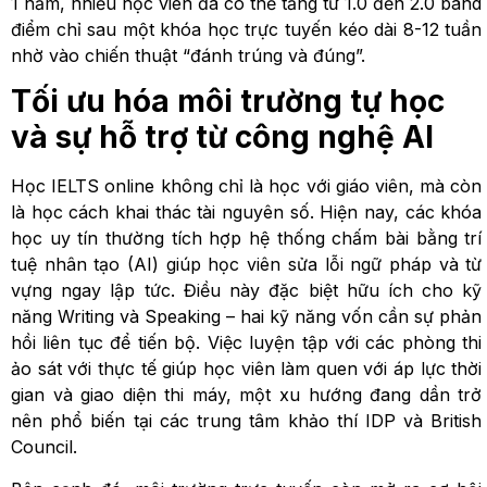
1 năm, nhiều học viên đã có thể tăng từ 1.0 đến 2.0 band
điểm chỉ sau một khóa học trực tuyến kéo dài 8-12 tuần
nhờ vào chiến thuật “đánh trúng và đúng”.
Tối ưu hóa môi trường tự học
và sự hỗ trợ từ công nghệ AI
Học IELTS online không chỉ là học với giáo viên, mà còn
là học cách khai thác tài nguyên số. Hiện nay, các khóa
học uy tín thường tích hợp hệ thống chấm bài bằng trí
tuệ nhân tạo (AI) giúp học viên sửa lỗi ngữ pháp và từ
vựng ngay lập tức. Điều này đặc biệt hữu ích cho kỹ
năng Writing và Speaking – hai kỹ năng vốn cần sự phản
hồi liên tục để tiến bộ. Việc luyện tập với các phòng thi
ảo sát với thực tế giúp học viên làm quen với áp lực thời
gian và giao diện thi máy, một xu hướng đang dần trở
nên phổ biến tại các trung tâm khảo thí IDP và British
Council.