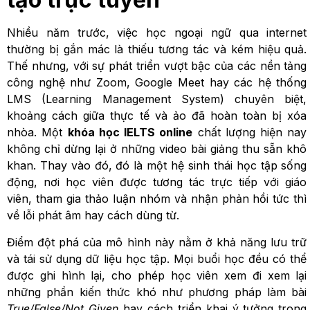
Nhiều năm trước, việc học ngoại ngữ qua internet
thường bị gắn mác là thiếu tương tác và kém hiệu quả.
Thế nhưng, với sự phát triển vượt bậc của các nền tảng
công nghệ như Zoom, Google Meet hay các hệ thống
LMS (Learning Management System) chuyên biệt,
khoảng cách giữa thực tế và ảo đã hoàn toàn bị xóa
nhòa. Một
khóa học IELTS online
chất lượng hiện nay
không chỉ dừng lại ở những video bài giảng thu sẵn khô
khan. Thay vào đó, đó là một hệ sinh thái học tập sống
động, nơi học viên được tương tác trực tiếp với giáo
viên, tham gia thảo luận nhóm và nhận phản hồi tức thì
về lỗi phát âm hay cách dùng từ.
Điểm đột phá của mô hình này nằm ở khả năng lưu trữ
và tái sử dụng dữ liệu học tập. Mọi buổi học đều có thể
được ghi hình lại, cho phép học viên xem đi xem lại
những phần kiến thức khó như phương pháp làm bài
True/False/Not Given
hay cách triển khai ý tưởng trong