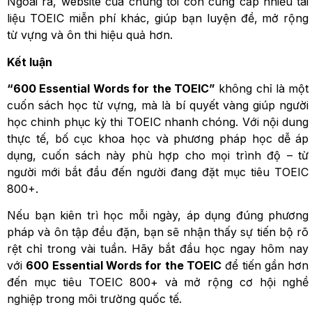
Ngoài ra, website của chúng tôi còn cung cấp nhiều tài
liệu TOEIC miễn phí khác, giúp bạn luyện đề, mở rộng
từ vựng và ôn thi hiệu quả hơn.
Kết luận
“600 Essential Words for the TOEIC”
không chỉ là một
cuốn sách học từ vựng, mà là bí quyết vàng giúp người
học chinh phục kỳ thi TOEIC nhanh chóng. Với nội dung
thực tế, bố cục khoa học và phương pháp học dễ áp
dụng, cuốn sách này phù hợp cho mọi trình độ – từ
người mới bắt đầu đến người đang đặt mục tiêu TOEIC
800+.
Nếu bạn kiên trì học mỗi ngày, áp dụng đúng phương
pháp và ôn tập đều đặn, bạn sẽ nhận thấy sự tiến bộ rõ
rệt chỉ trong vài tuần. Hãy bắt đầu học ngay hôm nay
với
600 Essential Words for the TOEIC
để tiến gần hơn
đến mục tiêu TOEIC 800+ và mở rộng cơ hội nghề
nghiệp trong môi trường quốc tế.