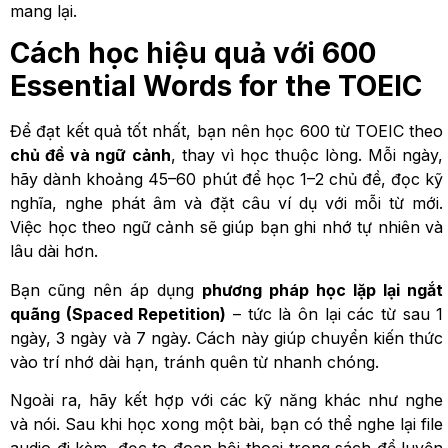
mang lại.
Cách học hiệu quả với 600
Essential Words for the TOEIC
Để đạt kết quả tốt nhất, bạn nên học 600 từ TOEIC theo
chủ đề và ngữ cảnh
, thay vì học thuộc lòng. Mỗi ngày,
hãy dành khoảng 45–60 phút để học 1–2 chủ đề, đọc kỹ
nghĩa, nghe phát âm và đặt câu ví dụ với mỗi từ mới.
Việc học theo ngữ cảnh sẽ giúp bạn ghi nhớ tự nhiên và
lâu dài hơn.
Bạn cũng nên áp dụng
phương pháp học lặp lại ngắt
quãng (Spaced Repetition)
– tức là ôn lại các từ sau 1
ngày, 3 ngày và 7 ngày. Cách này giúp chuyển kiến thức
vào trí nhớ dài hạn, tránh quên từ nhanh chóng.
Ngoài ra, hãy kết hợp với các kỹ năng khác như nghe
và nói. Sau khi học xong một bài, bạn có thể nghe lại file
audio đi kèm, đọc to đoạn hội thoại trong sách để luyện