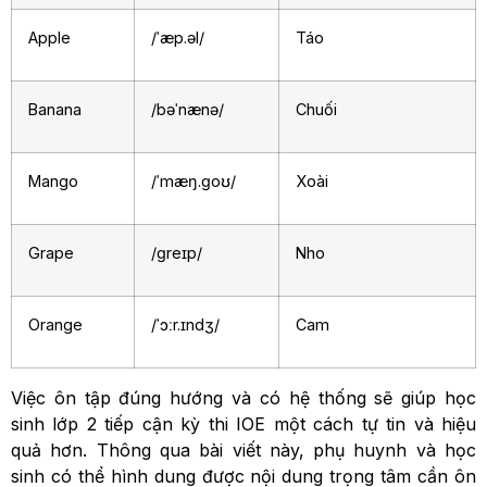
Apple
/ˈæp.əl/
Táo
Banana
/bəˈnænə/
Chuối
Mango
/ˈmæŋ.ɡoʊ/
Xoài
Grape
/ɡreɪp/
Nho
Orange
/ˈɔːr.ɪndʒ/
Cam
Việc ôn tập đúng hướng và có hệ thống sẽ giúp học
sinh lớp 2 tiếp cận kỳ thi IOE một cách tự tin và hiệu
quả hơn. Thông qua bài viết này, phụ huynh và học
sinh có thể hình dung được nội dung trọng tâm cần ôn