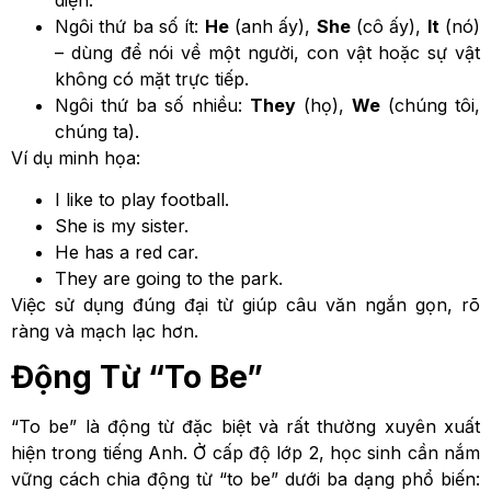
Ngôi thứ ba số ít:
He
(anh ấy),
She
(cô ấy),
It
(nó)
– dùng để nói về một người, con vật hoặc sự vật
không có mặt trực tiếp.
Ngôi thứ ba số nhiều:
They
(họ),
We
(chúng tôi,
chúng ta).
Ví dụ minh họa:
I like to play football.
She is my sister.
He has a red car.
They are going to the park.
Việc sử dụng đúng đại từ giúp câu văn ngắn gọn, rõ
ràng và mạch lạc hơn.
Động Từ “To Be”
“To be” là động từ đặc biệt và rất thường xuyên xuất
hiện trong tiếng Anh. Ở cấp độ lớp 2, học sinh cần nắm
vững cách chia động từ “to be” dưới ba dạng phổ biến: