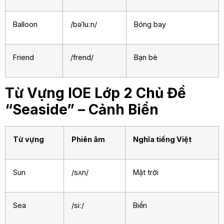
Balloon
/bəˈluːn/
Bóng bay
Friend
/frend/
Bạn bè
Từ Vựng IOE Lớp 2 Chủ Đề
“Seaside” – Cảnh Biển
Từ vựng
Phiên âm
Nghĩa tiếng Việt
Sun
/sʌn/
Mặt trời
Sea
/siː/
Biển