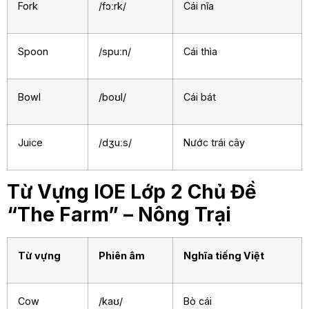
Fork
/fɔːrk/
Cái nĩa
Spoon
/spuːn/
Cái thìa
Bowl
/boʊl/
Cái bát
Juice
/dʒuːs/
Nước trái cây
Từ Vựng IOE Lớp 2 Chủ Đề
“The Farm” – Nông Trại
Từ vựng
Phiên âm
Nghĩa tiếng Việt
Cow
/kaʊ/
Bò cái