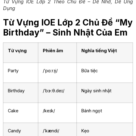
Từ Vựng IOE Lớp 2 Theo Chủ Đề – Dễ Nhớ, Dễ Ứng
Dụng
Từ Vựng IOE Lớp 2 Chủ Đề “My
Birthday” – Sinh Nhật Của Em
Từ vựng
Phiên âm
Nghĩa tiếng Việt
Party
/ˈpɑːr.t̬i/
Bữa tiệc
Birthday
/ˈbɝːθ.deɪ/
Ngày sinh nhật
Cake
/keɪk/
Bánh ngọt
Candy
/ˈkændi/
Kẹo