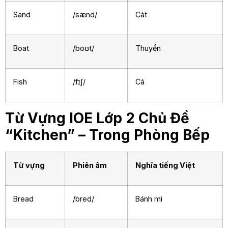
Sand
/sænd/
Cát
Boat
/boʊt/
Thuyền
Fish
/fɪʃ/
Cá
Từ Vựng IOE Lớp 2 Chủ Đề
“Kitchen” – Trong Phòng Bếp
Từ vựng
Phiên âm
Nghĩa tiếng Việt
Bread
/bred/
Bánh mì