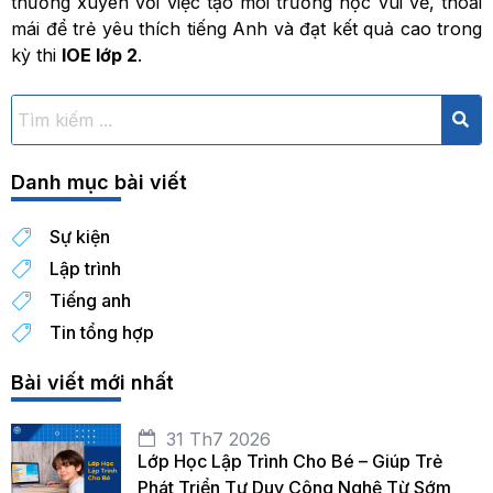
thường xuyên với việc tạo môi trường học vui vẻ, thoải
mái để trẻ yêu thích tiếng Anh và đạt kết quả cao trong
kỳ thi
IOE lớp 2
.
Danh mục bài viết
Sự kiện
Lập trình
Tiếng anh
Tin tổng hợp
Bài viết mới nhất
31 Th7 2026
Lớp Học Lập Trình Cho Bé – Giúp Trẻ
Phát Triển Tư Duy Công Nghệ Từ Sớm