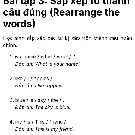
Bài tập 3: Sắp xếp từ thành
câu đúng (Rearrange the
words)
Học sinh sắp xếp các từ bị xáo trộn thành câu hoàn
chỉnh.
is / name / what / your / ?
Đáp án: What is your name?
like / I / apples / .
Đáp án: I like apples.
blue / is / sky / the / .
Đáp án: The sky is blue.
my / is / This / friend / .
Đáp án: This is my friend.