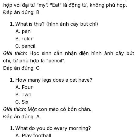
hợp với đại từ “my”. “Eat” là động từ, không phù hợp.
Đáp án đúng: B
What is this? (hình ảnh cây bút chì)
A. pen
B. ruler
C. pencil
Giải thích
: Học sinh cần nhận diện hình ảnh cây bút
chì, từ phù hợp là “pencil”.
Đáp án đúng: C
How many legs does a cat have?
A. Four
B. Two
C. Six
Giải thích
: Một con mèo có bốn chân.
Đáp án đúng: A
What do you do every morning?
A. Play football