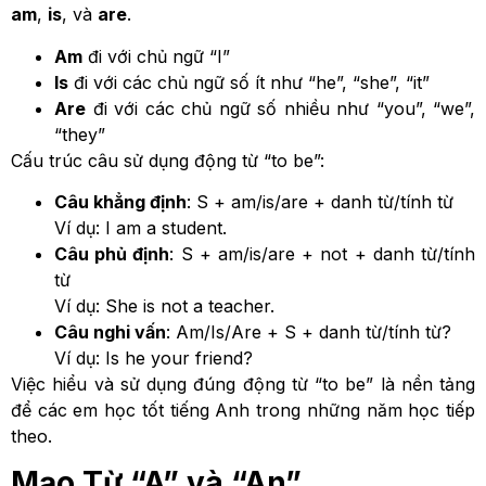
am
,
is
, và
are
.
Am
đi với chủ ngữ “I”
Is
đi với các chủ ngữ số ít như “he”, “she”, “it”
Are
đi với các chủ ngữ số nhiều như “you”, “we”,
“they”
Cấu trúc câu sử dụng động từ “to be”:
Câu khẳng định
: S + am/is/are + danh từ/tính từ
Ví dụ: I am a student.
Câu phủ định
: S + am/is/are + not + danh từ/tính
từ
Ví dụ: She is not a teacher.
Câu nghi vấn
: Am/Is/Are + S + danh từ/tính từ?
Ví dụ: Is he your friend?
Việc hiểu và sử dụng đúng động từ “to be” là nền tảng
để các em học tốt tiếng Anh trong những năm học tiếp
theo.
Mạo Từ “A” và “An”